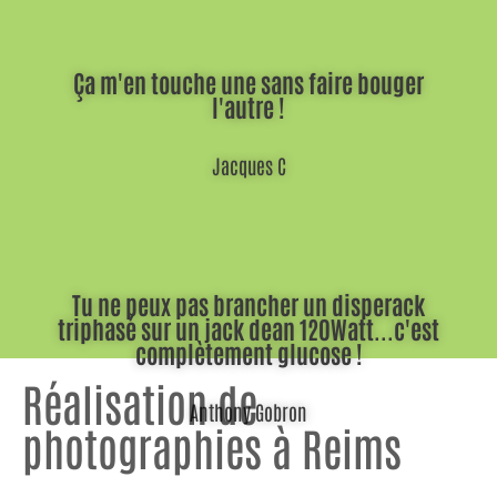
Ça m'en touche une sans faire bouger
l'autre !
Jacques C
Tu ne peux pas brancher un disperack
triphasé sur un jack dean 120Watt...c'est
complètement glucose !
Réalisation de
Anthony Gobron
photographies à Reims