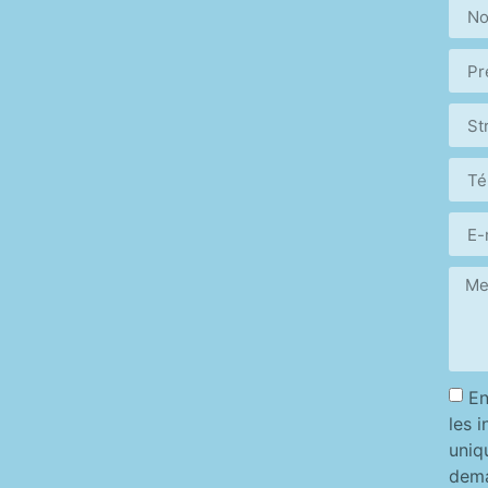
En
les 
uniq
dem